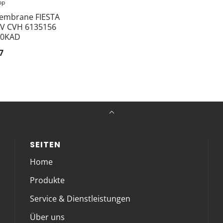
op
Membrane FIESTA
HV CVH 6135156
00KAD
7
SEITEN
Home
Produkte
Service & Dienstleistungen
Über uns