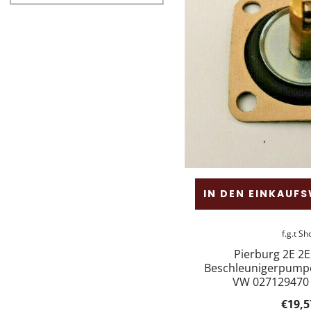
IN DEN EINKAUF
f.g.t Sh
Pierburg 2E 2
Beschleunigerpump
VW 027129470
€19,5