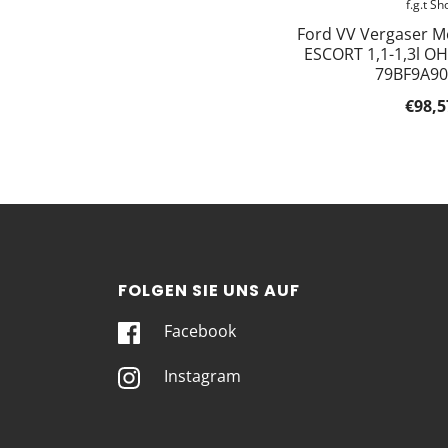
f.g.t Sh
Ford VV Vergaser 
ESCORT 1,1-1,3l O
79BF9A9
€98,5
FOLGEN SIE UNS AUF
Facebook
Instagram