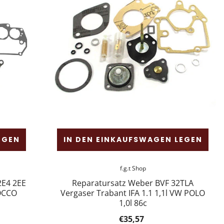
EGEN
IN DEN EINKAUFSWAGEN LEGEN
f.g.t Shop
2E4 2EE
Reparatursatz Weber BVF 32TLA
ROCCO
Vergaser Trabant IFA 1.1 1,1l VW POLO
1,0l 86c
€35,57