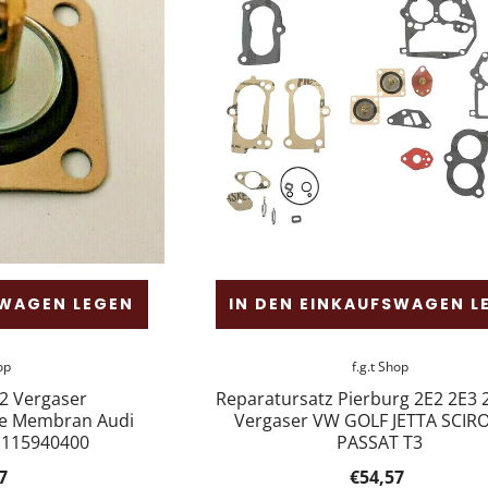
SWAGEN LEGEN
IN DEN EINKAUFSWAGEN L
op
f.g.t Shop
E2 Vergaser
Reparatursatz Pierburg 2E2 2E3 
e Membran Audi
Vergaser VW GOLF JETTA SCI
 115940400
PASSAT T3
7
€54,57