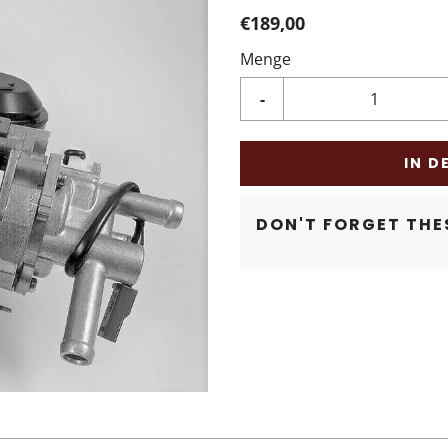
€189,00
Menge
-
IN D
DON'T FORGET THES