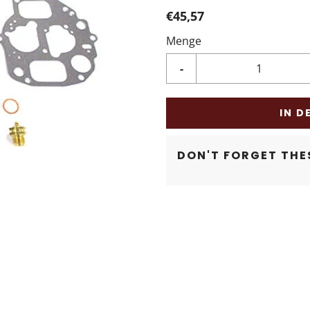
€45,57
Menge
-
IN D
DON'T FORGET THES